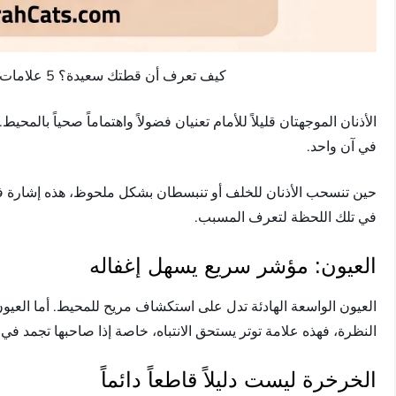
كيف تعرف أن قطتك سعيدة؟ 5 علامات حقيقية | HurairahCats.com
الأذنان الموجهتان قليلاً للأمام تعنيان فضولاً واهتماماً صحياً بالمحي
في آن واحد.
حين تنسحب الأذنان للخلف أو تنبسطان بشكل ملحوظ، هذه إشارة فو
في تلك اللحظة لتعرف المسبب.
العيون: مؤشر سريع يسهل إغفاله
العيون الواسعة الهادئة تدل على استكشاف مريح للمحيط. أما العيو
النظرة، فهذه علامة توتر يستحق الانتباه، خاصة إذا صاحبها تجمد في 
الخرخرة ليست دليلاً قاطعاً دائماً