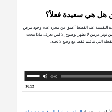
ل هي سعيدة فعلاً؟
لسعادة النفسية عند القطط أعمق من مجرد عدم وجود مرض
من توتر مزمن لا يظهر بوضوح إلا لمن يعرف ماذا يبحث
لقطة التي تتأقلم فقط مع وضع لا تحبه.
استخدم
00:00
مفاتيح
الأسهم
16:12
أعلى/
أسفل
لزيادة
أو
خفض
الأمان. حين تتحرك
القطة بهذا الذيل المرفوع وتهتز نهايته