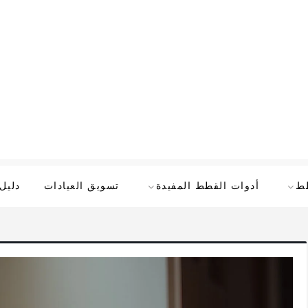
طط
أدوات القطط المفيدة
تسويق العيادات
دليل 