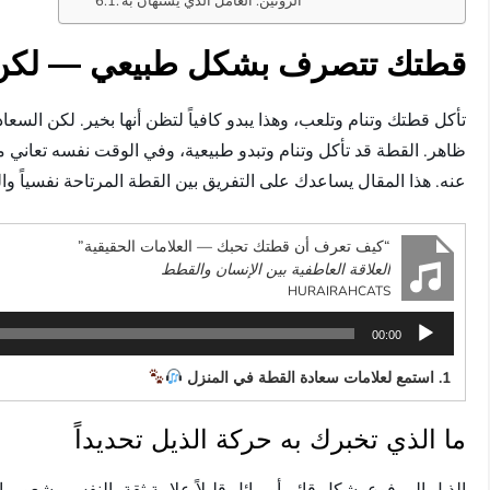
الروتين: العامل الذي يُستهان به
قطتك تتصرف بشكل طبيعي — لكن ه
تأكل قطتك وتنام وتلعب، وهذا يبدو كافياً لتظن أنها بخير. لكن ا
ظاهر. القطة قد تأكل وتنام وتبدو طبيعية، وفي الوقت نفسه تعاني 
عنه. هذا المقال يساعدك على التفريق بين القطة المرتاحة نفسياً وا
“كيف تعرف أن قطتك تحبك — العلامات الحقيقية”
العلاقة العاطفية بين الإنسان والقطط
HURAIRAHCATS
مشغل
00:00
الصوت
1. استمع لعلامات سعادة القطة في المنزل
ما الذي تخبرك به حركة الذيل تحديداً
الذيل المرفوع بشكل قائم أو مائل قليلاً علامة ثقة بالنفس وشعور ب