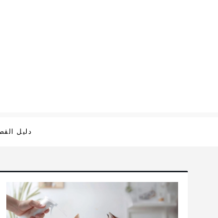
Ski
t
conten
دليل الق