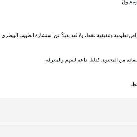
 ومشوق
لمنشورة في موقع Hurairah Cats هي لأغراض تعليمية وتثقيفية فقط، ولا تُعد بديلاً عن استشارة
ستفادة من المحتوى كدليل داعم للفهم والمعرفة.
طط.