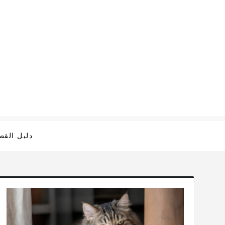
Ski
t
conten
دليل الق