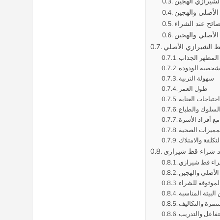
لشيرازي الهجين
الأصلي والهجين
صائح عند الشراء
الأصلي والهجين
قط الشيرازي الأصلي
المظهر الجذاب
شخصية الودودة
سهولة التربية
طول العمر
حتياجات العناية
لسلوك والطباع
ع أفراد الأسرة
مميزات الصحية
لتكلفة والامتلاك
ند شراء قط شيرازي
شراء قط شيرازي
الأصلي والهجين
الموثوقة للشراء
 البيئة المناسبة
ستمرة والتكاليف
تفاعل والتدريب