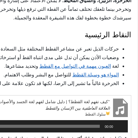
الخرخرة، الزئير)، والسياق المحيط.
لا يمكن الاعتماد على إشارة واح
وتخرخر بينما تلعقك تختلف تماماً عن القطة التي ترفع ذيلها وتخرخر 
سيرشدك خطوة بخطوة لفك هذه الشيفرة المعقدة والجميلة.
النقاط الرئيسية
حركات الذيل تعبر عن مشاعر القطط المختلفة مثل السعادة 
وضعيات الأذن يمكن أن تدل على مدى انتباه القط أو استرخائه
لغة
العيون مهمة في التواصل مع القطط
وتحديد مشاعرها.
المواء هو وسيلة القطط
للتواصل مع البشر وطلب الاهتمام.
الخرخرة غالباً ما تشير إلى الرضا، لكنها قد تكون علامة على ال
“كيف تفهم لغة القطط؟ | دليل شامل لفهم لغة الجسد والأصوات
العلاقة العاطفية بين الإنسان والقطط
سلوك القطط
مشغل
00:00
الصوت