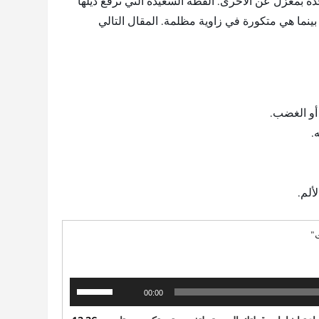
دة بمعزل عن الأخرى. القطة السعيدة التي ترفع ذيلها
بينما هي متكورة في زاوية مظلمة. المقال التالي
أو الغضب.
.
ألم.
”
استخدم
00:00
مفاتيح
الأسهم